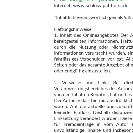
Internet: www.schloss-patthorst.de
*Inhaltlich Verantwortlich gemäß §55
Haftungshinweise:
1. Inhalt des Onlineangebotes Der Au
bereitgestellten Informationen. Haft
durch die Nutzung oder Nichtnutzu
Informationen verursacht wurden, sin
fahrlässiges Verschulden vorliegt. Al
Seiten oder das gesamte Angebot ohne
oder endgültig einzustellen.
2. Verweise und Links Bei direk
Verantwortungsbereiches des Autors l
von den Inhalten Kenntnis hat und es
Der Autor erklärt hiermit ausdrücklic
waren. Auf die aktuelle und zukünft
keinerlei Einfluss. Deshalb distanzie
Linksetzung verändert wurden. Diese F
für Fremdeinträge in vom Autor ein
unvollständige Inhalte und insbeso