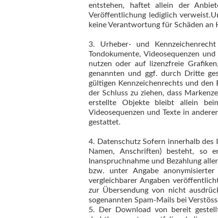
entstehen, haftet allein der Anbie
Veröffentlichung lediglich verweist
keine Verantwortung für Schäden an H
3. Urheber- und Kennzeichenrecht 
Tondokumente, Videosequenzen und T
nutzen oder auf lizenzfreie Grafike
genannten und ggf. durch Dritte g
gültigen Kennzeichenrechts und den B
der Schluss zu ziehen, dass Markenze
erstellte Objekte bleibt allein b
Videosequenzen und Texte in anderen
gestattet.
4. Datenschutz Sofern innerhalb des 
Namen, Anschriften) besteht, so er
Inanspruchnahme und Bezahlung aller
bzw. unter Angabe anonymisierte
vergleichbarer Angaben veröffentlic
zur Übersendung von nicht ausdrückl
sogenannten Spam-Mails bei Verstösse
5. Der Download von bereit gestel