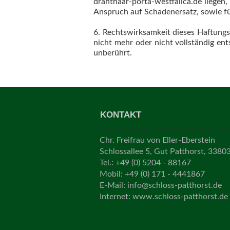
drahthaar-porta-westfalica.de liegen
Anspruch auf Schadenersatz, sowie für
6. Rechtswirksamkeit dieses Haftungsa
nicht mehr oder nicht vollständig ent
unberührt.
KONTAKT
Chr. Freifrau von Eller-Eberstein
Schlossallee 5, Gut Patthorst, 3380
Tel.: +49 (0) 5204 - 88167
Mobil: +49 (0) 171 - 4441867
E-Mail:
info@schloss-patthorst.de
Internet: www.schloss-patthorst.de