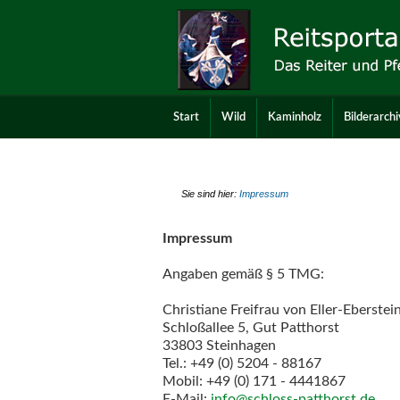
Start
Wild
Kaminholz
Bilderarchi
Sie sind hier:
Impressum
Impressum
Angaben gemäß § 5 TMG:
Christiane Freifrau von Eller-Eberstei
Schloßallee 5, Gut Patthorst
33803 Steinhagen
Tel.: +49 (0) 5204 - 88167
Mobil: +49 (0) 171 - 4441867
E-Mail:
info@schloss-patthorst.de