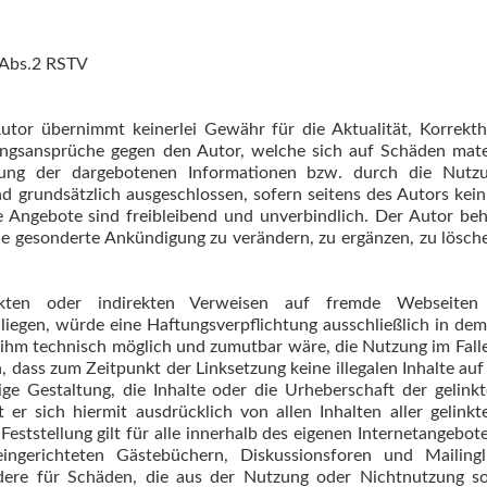
 Abs.2 RSTV
tor übernimmt keinerlei Gewähr für die Aktualität, Korrekthe
ungsansprüche gegen den Autor, welche sich auf Schäden materi
ng der dargebotenen Informationen bzw. durch die Nutzun
d grundsätzlich ausgeschlossen, sofern seitens des Autors kein
le Angebote sind freibleibend und unverbindlich. Der Autor behä
 gesonderte Ankündigung zu verändern, zu ergänzen, zu lösche
ten oder indirekten Verweisen auf fremde Webseiten (
iegen, würde eine Haftungsverpflichtung ausschließlich in dem F
 ihm technisch möglich und zumutbar wäre, die Nutzung im Falle 
h, dass zum Zeitpunkt der Linksetzung keine illegalen Inhalte au
ige Gestaltung, die Inhalte oder die Urheberschaft der gelink
rt er sich hiermit ausdrücklich von allen Inhalten aller gelin
eststellung gilt für alle innerhalb des eigenen Internetangebo
gerichteten Gästebüchern, Diskussionsforen und Mailinglis
ndere für Schäden, die aus der Nutzung oder Nichtnutzung so