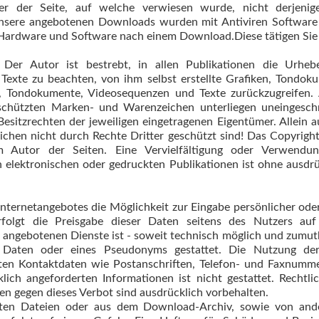
ter der Seite, auf welche verwiesen wurde, nicht derjenig
.Unsere angebotenen Downloads wurden mit Antiviren Software
ardware und Software nach einem Download.Diese tätigen Sie au
Der Autor ist bestrebt, in allen Publikationen die Urheb
exte zu beachten, von ihm selbst erstellte Grafiken, Tondok
n, Tondokumente, Videosequenzen und Texte zurückzugreifen. 
eschützten Marken- und Warenzeichen unterliegen uneingesch
esitzrechten der jeweiligen eingetragenen Eigentümer. Allein 
ichen nicht durch Rechte Dritter geschützt sind! Das Copyright 
eim Autor der Seiten. Eine Vervielfältigung oder Verwendu
 elektronischen oder gedruckten Publikationen ist ohne ausdr
Internetangebotes die Möglichkeit zur Eingabe persönlicher oder
folgt die Preisgabe dieser Daten seitens des Nutzers auf a
 angebotenen Dienste ist - soweit technisch möglich und zumut
r Daten oder eines Pseudonyms gestattet. Die Nutzung d
hten Kontaktdaten wie Postanschriften, Telefon- und Faxnumm
ich angeforderten Informationen ist nicht gestattet. Rechtli
n gegen dieses Verbot sind ausdrücklich vorbehalten.
lten Dateien oder aus dem Download-Archiv, sowie von and