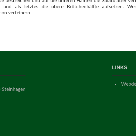
e bestreichen und auf die unteren Hälften die Salatblätter vert
en und als letztes die obere Brötchenhälfte aufsetzen. 
on verfeinern.
LINKS
Webdes
3 Steinhagen