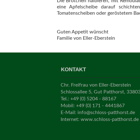
Die Brötchen halbieren, mit Remoulad
eine Apfelscheibe darauf schicht
Tomatenscheiben oder geröstetem Bac
Guten Appetit wünscht
Familie von Eller-Eberstein
KONTAKT
Chr. Freifrau von Eller-Eberstein
Schlossallee 5, Gut Patthorst, 3380
Tel.: +49 (0) 5204 - 88167
Mobil: +49 (0) 171 - 4441867
E-Mail:
info@schloss-patthorst.de
Internet: www.schloss-patthorst.de